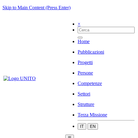
Skip to Main Content (Press Enter)
×
Home
Pubblicazioni
Progetti
Persone
Competenze
Settori
Strutture
Terza Missione
IT
EN
☰