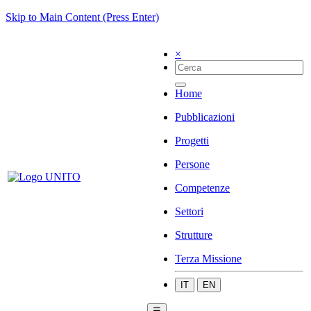
Skip to Main Content (Press Enter)
×
Home
Pubblicazioni
Progetti
Persone
Competenze
Settori
Strutture
Terza Missione
IT
EN
☰