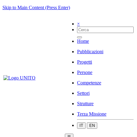
Skip to Main Content (Press Enter)
×
Home
Pubblicazioni
Progetti
Persone
Competenze
Settori
Strutture
Terza Missione
IT
EN
☰