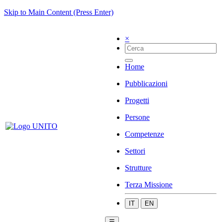
Skip to Main Content (Press Enter)
×
Home
Pubblicazioni
Progetti
Persone
Competenze
Settori
Strutture
Terza Missione
IT
EN
☰