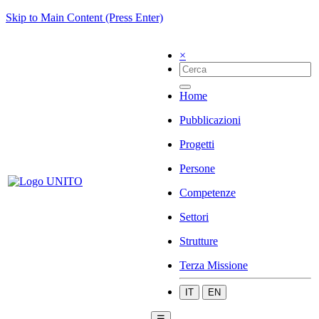
Skip to Main Content (Press Enter)
×
Home
Pubblicazioni
Progetti
Persone
Competenze
Settori
Strutture
Terza Missione
IT
EN
☰