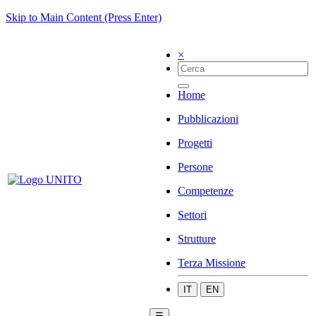
Skip to Main Content (Press Enter)
×
Home
Pubblicazioni
Progetti
Persone
Competenze
Settori
Strutture
Terza Missione
IT
EN
☰