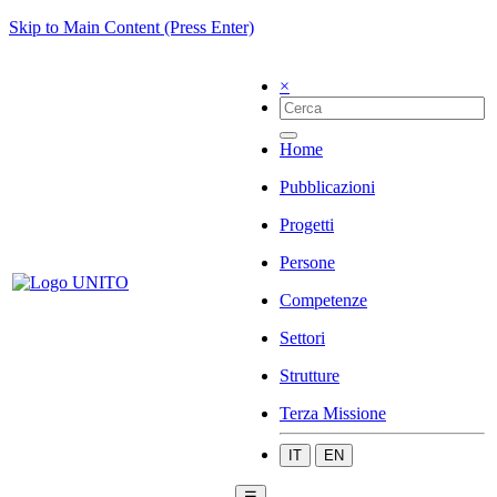
Skip to Main Content (Press Enter)
×
Home
Pubblicazioni
Progetti
Persone
Competenze
Settori
Strutture
Terza Missione
IT
EN
☰