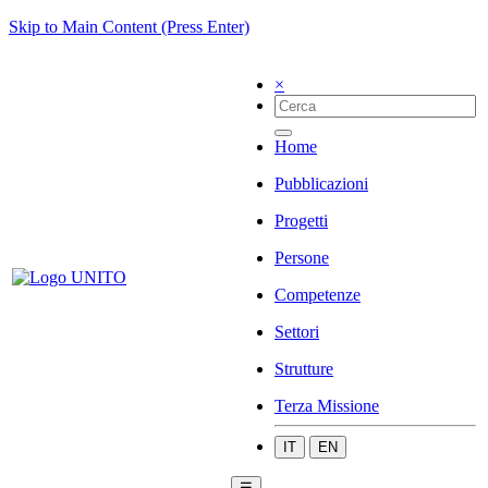
Skip to Main Content (Press Enter)
×
Home
Pubblicazioni
Progetti
Persone
Competenze
Settori
Strutture
Terza Missione
IT
EN
☰