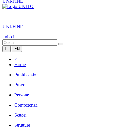
UNI-FIND
|
UNI-FIND
unito.it
IT
EN
×
Home
Pubblicazioni
Progetti
Persone
Competenze
Settori
Strutture