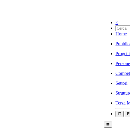
×
Home
Pubblic
Progetti
Persone
Compet
Settori
Struttur
Terza M
IT
E
☰