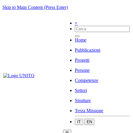
Skip to Main Content (Press Enter)
×
Home
Pubblicazioni
Progetti
Persone
Competenze
Settori
Strutture
Terza Missione
IT
EN
☰