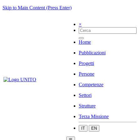
Skip to Main Content (Press Enter)
×
Home
Pubblicazioni
Progetti
Persone
Competenze
Settori
Strutture
Terza Missione
IT
EN
☰