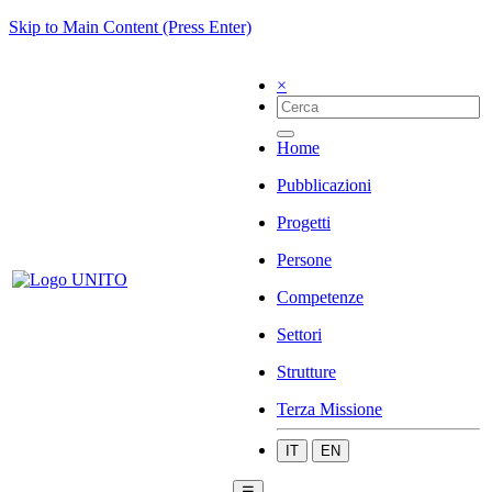
Skip to Main Content (Press Enter)
×
Home
Pubblicazioni
Progetti
Persone
Competenze
Settori
Strutture
Terza Missione
IT
EN
☰