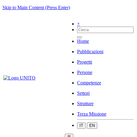
Skip to Main Content (Press Enter)
×
Home
Pubblicazioni
Progetti
Persone
Competenze
Settori
Strutture
Terza Missione
IT
EN
☰