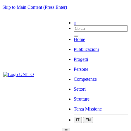
Skip to Main Content (Press Enter)
×
Home
Pubblicazioni
Progetti
Persone
Competenze
Settori
Strutture
Terza Missione
IT
EN
☰