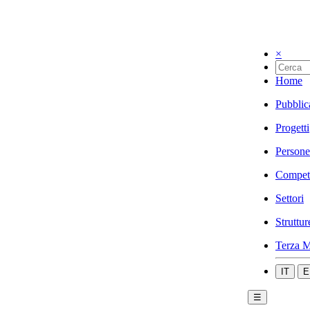
×
Home
Pubblic
Progetti
Persone
Compet
Settori
Struttur
Terza M
IT
E
☰