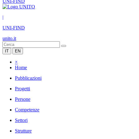
UNI-FIND
|
UNI-FIND
unito.it
IT
EN
×
Home
Pubblicazioni
Progetti
Persone
Competenze
Settori
Strutture