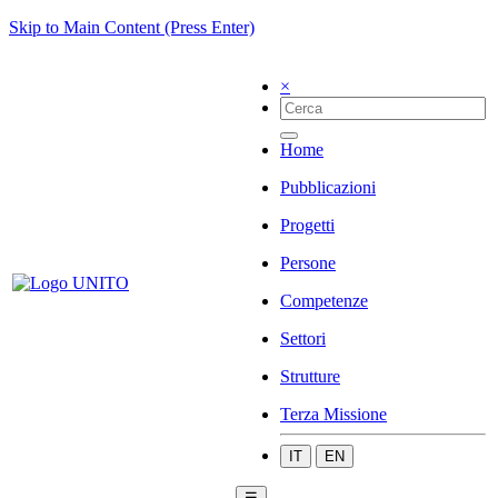
Skip to Main Content (Press Enter)
×
Home
Pubblicazioni
Progetti
Persone
Competenze
Settori
Strutture
Terza Missione
IT
EN
☰