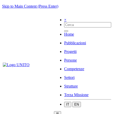
Skip to Main Content (Press Enter)
×
Home
Pubblicazioni
Progetti
Persone
Competenze
Settori
Strutture
Terza Missione
IT
EN
☰