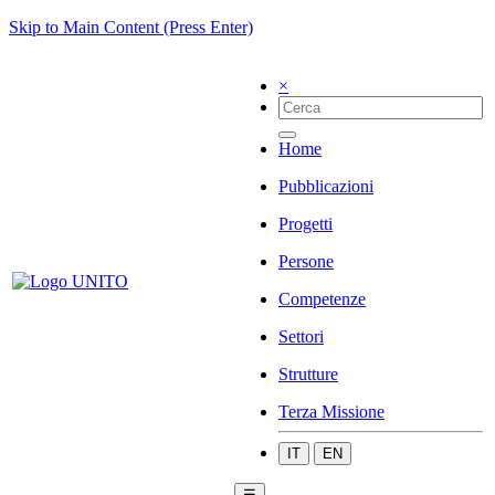
Skip to Main Content (Press Enter)
×
Home
Pubblicazioni
Progetti
Persone
Competenze
Settori
Strutture
Terza Missione
IT
EN
☰