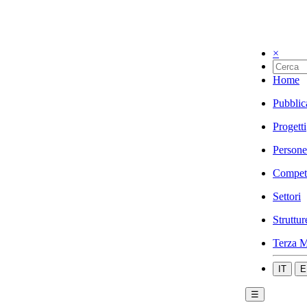
×
Home
Pubblic
Progetti
Persone
Compet
Settori
Struttur
Terza M
IT
E
☰