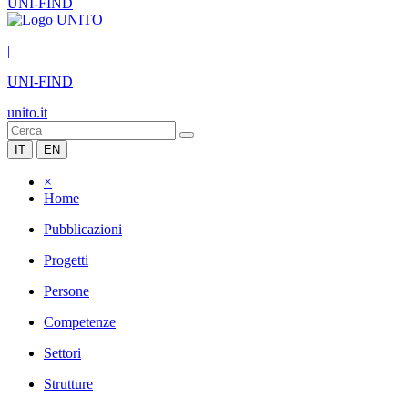
UNI-FIND
|
UNI-FIND
unito.it
IT
EN
×
Home
Pubblicazioni
Progetti
Persone
Competenze
Settori
Strutture