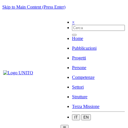
Skip to Main Content (Press Enter)
×
Home
Pubblicazioni
Progetti
Persone
Competenze
Settori
Strutture
Terza Missione
IT
EN
☰