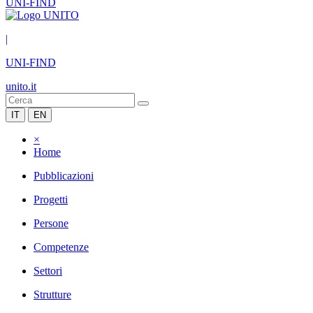
UNI-FIND
|
UNI-FIND
unito.it
IT
EN
×
Home
Pubblicazioni
Progetti
Persone
Competenze
Settori
Strutture