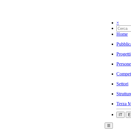
×
Home
Pubblic
Progetti
Persone
Compet
Settori
Struttur
Terza M
IT
E
☰