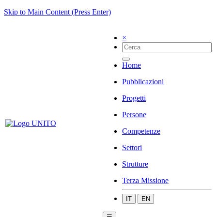
Skip to Main Content (Press Enter)
×
Home
Pubblicazioni
Progetti
Persone
Competenze
Settori
Strutture
Terza Missione
IT
EN
☰