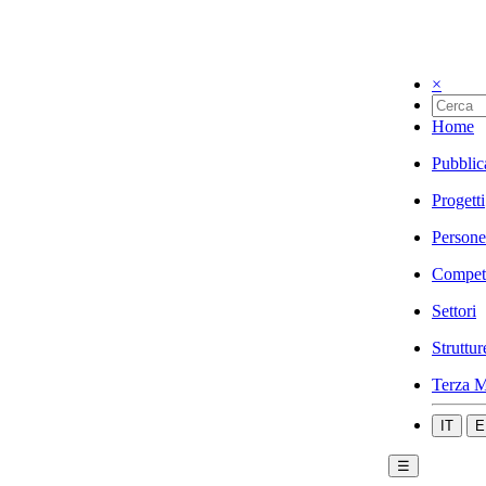
×
Home
Pubblic
Progetti
Persone
Compet
Settori
Struttur
Terza M
IT
E
☰