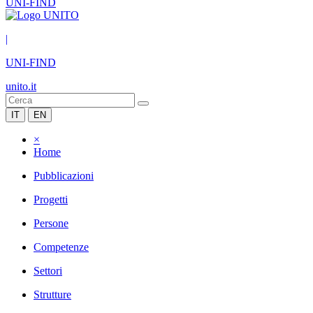
UNI-FIND
|
UNI-FIND
unito.it
IT
EN
×
Home
Pubblicazioni
Progetti
Persone
Competenze
Settori
Strutture