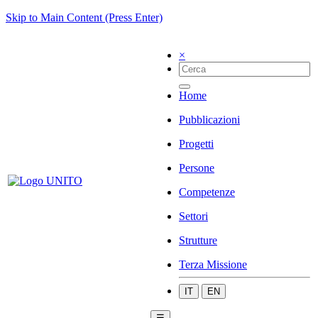
Skip to Main Content (Press Enter)
×
Home
Pubblicazioni
Progetti
Persone
Competenze
Settori
Strutture
Terza Missione
IT
EN
☰