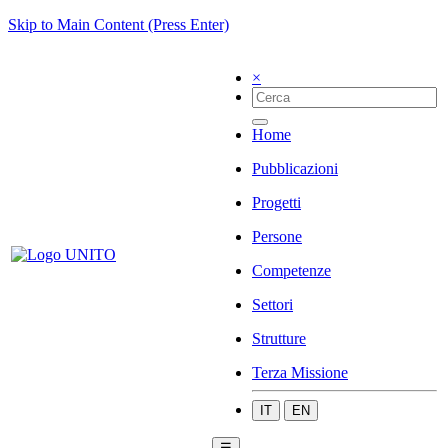
Skip to Main Content (Press Enter)
×
Home
Pubblicazioni
Progetti
Persone
Competenze
Settori
Strutture
Terza Missione
IT
EN
☰