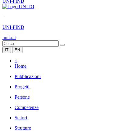
UNI-FIND
|
UNI-FIND
unito.it
IT
EN
×
Home
Pubblicazioni
Progetti
Persone
Competenze
Settori
Strutture