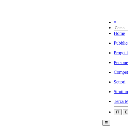
×
Home
Pubblic
Progetti
Persone
Compet
Settori
Struttur
Terza M
IT
E
☰