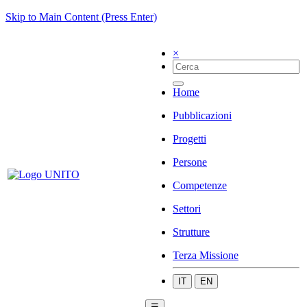
Skip to Main Content (Press Enter)
×
Home
Pubblicazioni
Progetti
Persone
Competenze
Settori
Strutture
Terza Missione
IT
EN
☰