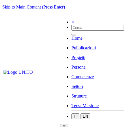
Skip to Main Content (Press Enter)
×
Home
Pubblicazioni
Progetti
Persone
Competenze
Settori
Strutture
Terza Missione
IT
EN
☰