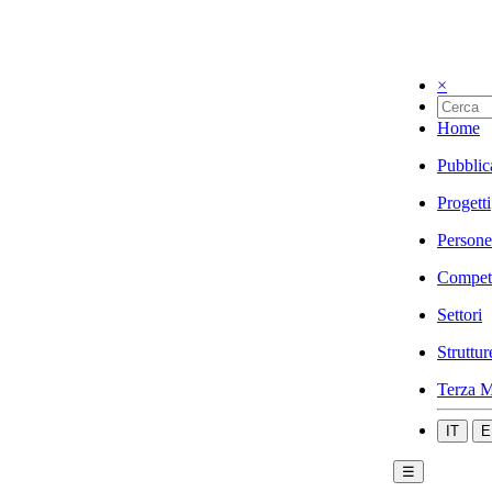
×
Home
Pubblic
Progetti
Persone
Compet
Settori
Struttur
Terza M
IT
E
☰