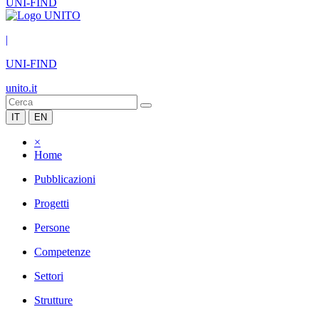
UNI-FIND
|
UNI-FIND
unito.it
IT
EN
×
Home
Pubblicazioni
Progetti
Persone
Competenze
Settori
Strutture