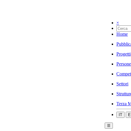
×
Home
Pubblic
Progetti
Persone
Compet
Settori
Struttur
Terza M
IT
E
☰