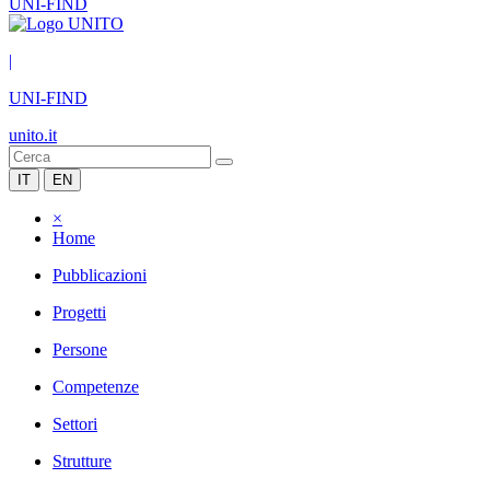
UNI-FIND
|
UNI-FIND
unito.it
IT
EN
×
Home
Pubblicazioni
Progetti
Persone
Competenze
Settori
Strutture