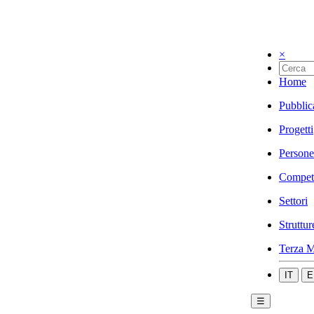
×
Home
Pubblic
Progetti
Persone
Compet
Settori
Struttur
Terza M
IT
E
☰