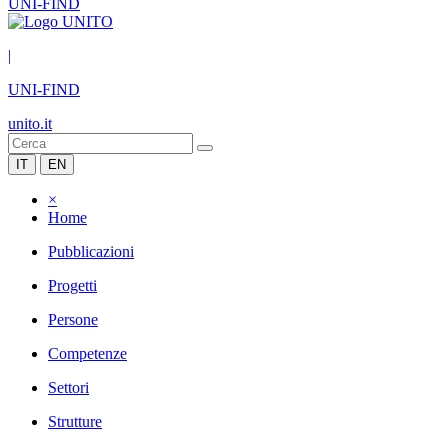
UNI-FIND
|
UNI-FIND
unito.it
IT
EN
×
Home
Pubblicazioni
Progetti
Persone
Competenze
Settori
Strutture