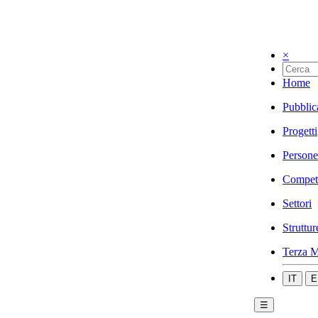
×
Home
Pubblic
Progetti
Persone
Compet
Settori
Struttur
Terza M
IT
E
☰