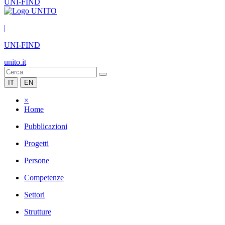
UNI-FIND
|
UNI-FIND
unito.it
IT
EN
×
Home
Pubblicazioni
Progetti
Persone
Competenze
Settori
Strutture