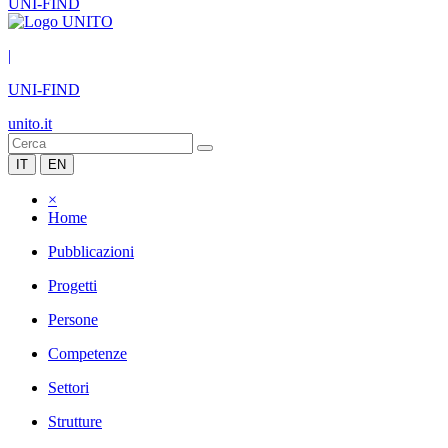
UNI-FIND
|
UNI-FIND
unito.it
IT
EN
×
Home
Pubblicazioni
Progetti
Persone
Competenze
Settori
Strutture