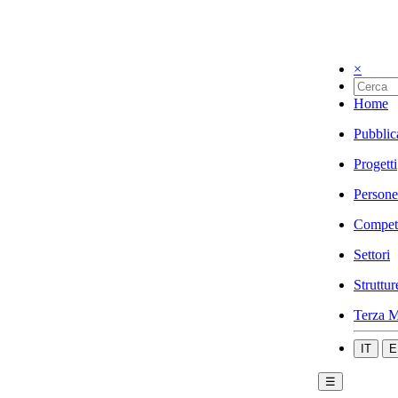
×
Home
Pubblic
Progetti
Persone
Compet
Settori
Struttur
Terza M
IT
E
☰