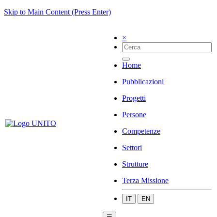
Skip to Main Content (Press Enter)
×
Home
Pubblicazioni
Progetti
Persone
Competenze
Settori
Strutture
Terza Missione
IT
EN
☰