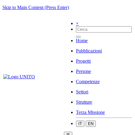
Skip to Main Content (Press Enter)
×
Home
Pubblicazioni
Progetti
Persone
Competenze
Settori
Strutture
Terza Missione
IT
EN
☰