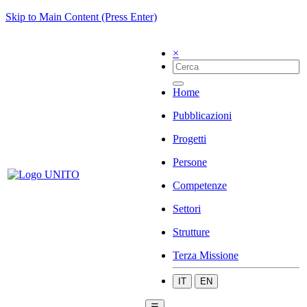
Skip to Main Content (Press Enter)
×
Home
Pubblicazioni
Progetti
Persone
Competenze
Settori
Strutture
Terza Missione
IT
EN
☰