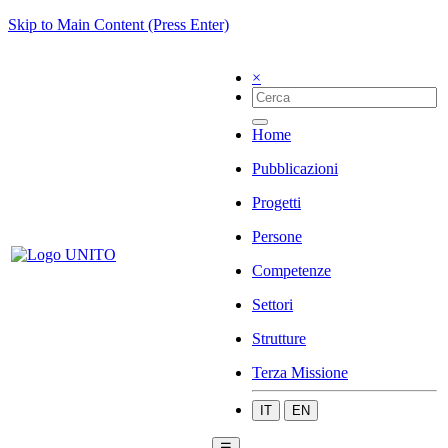
Skip to Main Content (Press Enter)
×
Home
Pubblicazioni
Progetti
Persone
Competenze
Settori
Strutture
Terza Missione
IT
EN
☰