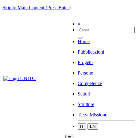
Skip to Main Content (Press Enter)
×
Home
Pubblicazioni
Progetti
Persone
Competenze
Settori
Strutture
Terza Missione
IT
EN
☰