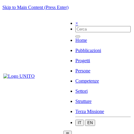
Skip to Main Content (Press Enter)
×
Home
Pubblicazioni
Progetti
Persone
Competenze
Settori
Strutture
Terza Missione
IT
EN
☰