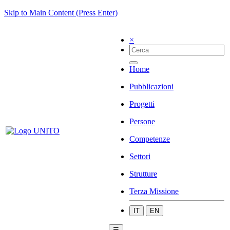
Skip to Main Content (Press Enter)
×
Home
Pubblicazioni
Progetti
Persone
Competenze
Settori
Strutture
Terza Missione
IT
EN
☰