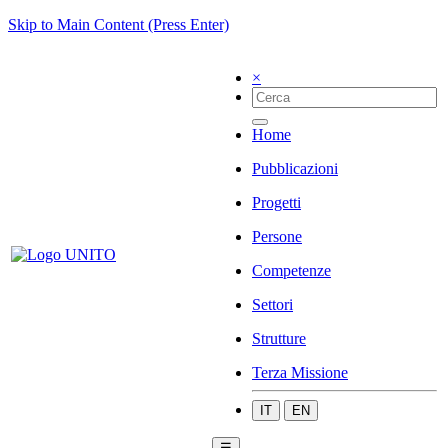
Skip to Main Content (Press Enter)
×
Home
Pubblicazioni
Progetti
Persone
Competenze
Settori
Strutture
Terza Missione
IT
EN
☰