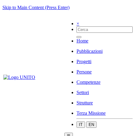
Skip to Main Content (Press Enter)
×
Home
Pubblicazioni
Progetti
Persone
Competenze
Settori
Strutture
Terza Missione
IT
EN
☰