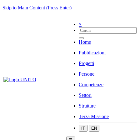
Skip to Main Content (Press Enter)
×
Home
Pubblicazioni
Progetti
Persone
Competenze
Settori
Strutture
Terza Missione
IT
EN
☰