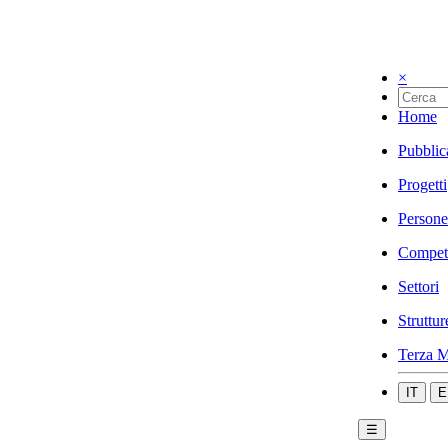
×
Home
Pubblic
Progetti
Persone
Compet
Settori
Struttur
Terza M
IT
E
☰