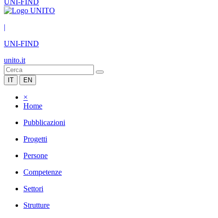
UNI-FIND
|
UNI-FIND
unito.it
IT
EN
×
Home
Pubblicazioni
Progetti
Persone
Competenze
Settori
Strutture