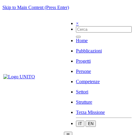
Skip to Main Content (Press Enter)
×
Home
Pubblicazioni
Progetti
Persone
Competenze
Settori
Strutture
Terza Missione
IT
EN
☰