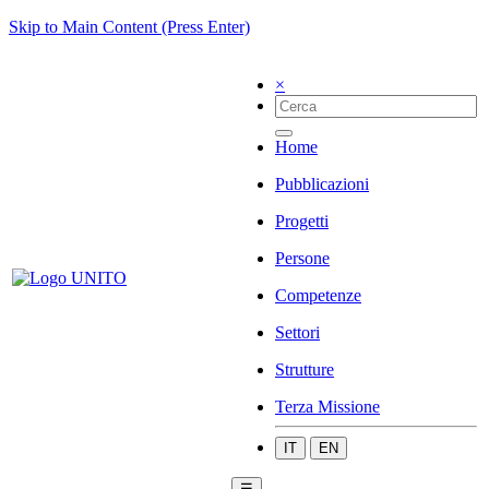
Skip to Main Content (Press Enter)
×
Home
Pubblicazioni
Progetti
Persone
Competenze
Settori
Strutture
Terza Missione
IT
EN
☰