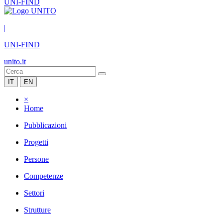
UNI-FIND
|
UNI-FIND
unito.it
IT
EN
×
Home
Pubblicazioni
Progetti
Persone
Competenze
Settori
Strutture