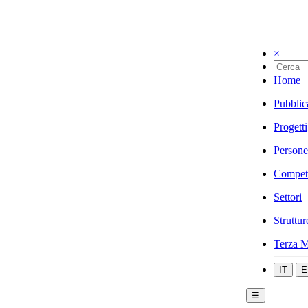
×
Home
Pubblic
Progetti
Persone
Compet
Settori
Struttur
Terza M
IT
E
☰