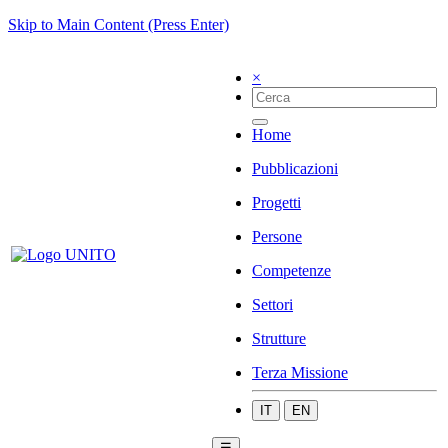
Skip to Main Content (Press Enter)
×
Home
Pubblicazioni
Progetti
Persone
Competenze
Settori
Strutture
Terza Missione
IT
EN
☰