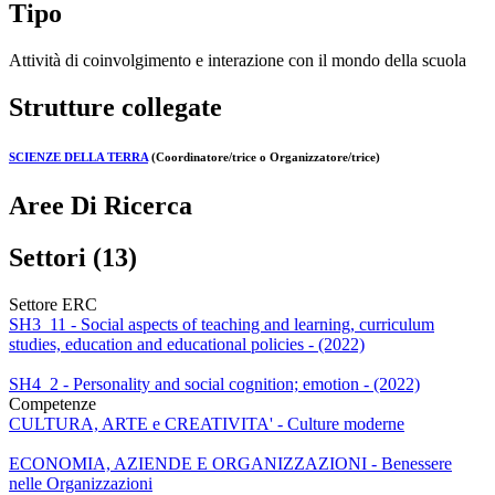
Tipo
Attività di coinvolgimento e interazione con il mondo della scuola
Strutture collegate
SCIENZE DELLA TERRA
(Coordinatore/trice o Organizzatore/trice)
Aree Di Ricerca
Settori (13)
Settore ERC
SH3_11 - Social aspects of teaching and learning, curriculum
studies, education and educational policies - (2022)
SH4_2 - Personality and social cognition; emotion - (2022)
Competenze
CULTURA, ARTE e CREATIVITA' - Culture moderne
ECONOMIA, AZIENDE E ORGANIZZAZIONI - Benessere
nelle Organizzazioni