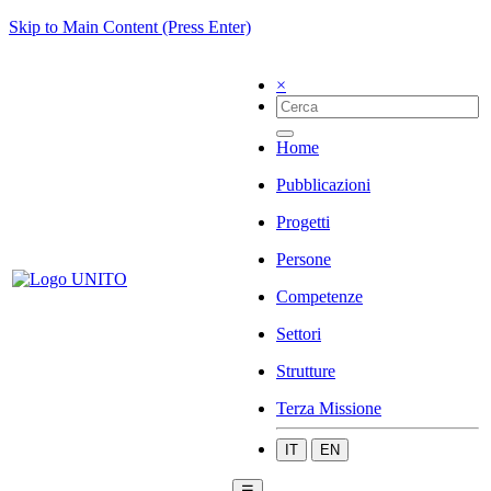
Skip to Main Content (Press Enter)
×
Home
Pubblicazioni
Progetti
Persone
Competenze
Settori
Strutture
Terza Missione
IT
EN
☰