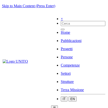
Skip to Main Content (Press Enter)
×
Home
Pubblicazioni
Progetti
Persone
Competenze
Settori
Strutture
Terza Missione
IT
EN
☰